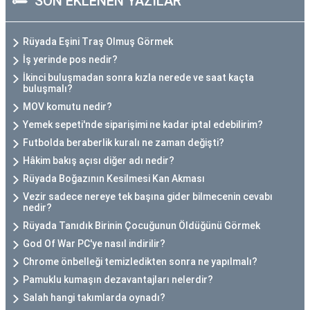
SON EKLENEN YAZILAR
Rüyada Eşini Traş Olmuş Görmek
İş yerinde pos nedir?
İkinci buluşmadan sonra kızla nerede ve saat kaçta
buluşmalı?
MOV komutu nedir?
Yemek sepeti'nde siparişimi ne kadar iptal edebilirim?
Futbolda beraberlik kuralı ne zaman değişti?
Hâkim bakış açısı diğer adı nedir?
Rüyada Boğazının Kesilmesi Kan Akması
Vezir sadece nereye tek başına gider bilmecenin cevabı
nedir?
Rüyada Tanıdık Birinin Çocuğunun Öldüğünü Görmek
God Of War PC'ye nasıl indirilir?
Chrome önbelleği temizledikten sonra ne yapılmalı?
Pamuklu kumaşın dezavantajları nelerdir?
Salah hangi takımlarda oynadı?