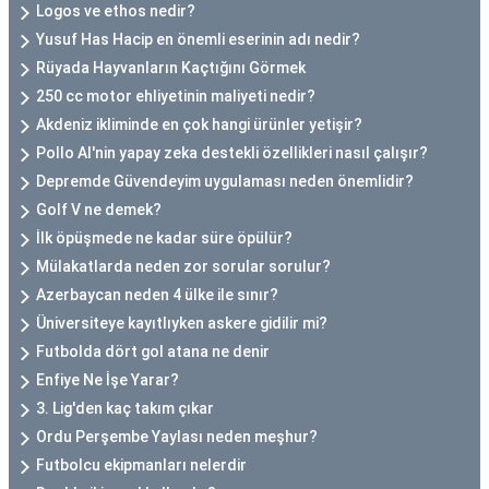
Logos ve ethos nedir?
Yusuf Has Hacip en önemli eserinin adı nedir?
Rüyada Hayvanların Kaçtığını Görmek
250 cc motor ehliyetinin maliyeti nedir?
Akdeniz ikliminde en çok hangi ürünler yetişir?
Pollo AI'nin yapay zeka destekli özellikleri nasıl çalışır?
Depremde Güvendeyim uygulaması neden önemlidir?
Golf V ne demek?
İlk öpüşmede ne kadar süre öpülür?
Mülakatlarda neden zor sorular sorulur?
Azerbaycan neden 4 ülke ile sınır?
Üniversiteye kayıtlıyken askere gidilir mi?
Futbolda dört gol atana ne denir
Enfiye Ne İşe Yarar?
3. Lig'den kaç takım çıkar
Ordu Perşembe Yaylası neden meşhur?
Futbolcu ekipmanları nelerdir