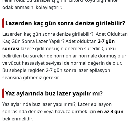
renkli olur. Bu da lazer ışığının ciltteki koyu pigmente
odaklanmasını kolaylaştırır.
Lazerden kaç gün sonra denize girilebilir?
Lazerden kaç gün sonra denize girilebilir?,
Adet Olduktan
Kaç Gün Sonra Lazer Yapılır? Adet olduktan
2-7 gün
sonrası
lazere gidilmesi için önerilen süredir. Çünkü
belirtilen bu süreler de hormonlar normale dönmüş olur
ve vücut hassasiyet seviyesi de normal değerin de olur.
Bu sebeple reglden 2-7 gün sonra lazer epilasyon
seansına gitmeniz gerekir.
Yaz aylarında buz lazer yapılır mı?
Yaz aylarında buz lazer yapılır mı?,
Lazer epilasyon
sonrasında denize veya havuza girmek için
en az 3 gün
beklenmelidir.