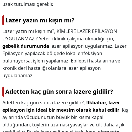
uzak tutulması gerekir.
Lazer yazın mı kışın mı?
Lazer yazın mı kışın mı?,
KİMLERE LAZER EPİLASYON
UYGULANMAZ ? Yeterli klinik çalışma olmadığı için,
gebelik durumunda
lazer epilasyon uygulanmaz. Lazer
Epilasyon yapılacak bölgede lokal enfeksiyon
bulunuyorsa, işlem yapılamaz. Epilepsi hastalarına ve
kronik deri hastalığı olanlara lazer epilasyon
uygulanamaz.
Adetten kaç gün sonra lazere gidilir?
Adetten kaç gün sonra lazere gidilir?,
İlkbahar, lazer
epilasyon için ideal bir mevsim olarak kabul edilir
. Kış
aylarında vücudunuzun büyük bir kısmı kapalı
olduğundan, tüylerin uzaması yavaşlar ve cilt daha açık