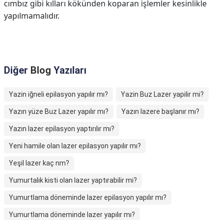
cımbız gibi kılları kökünden koparan işlemler kesinlikle
yapılmamalıdır.
Diğer
Blog
Yazıları
Yazin iğneli epilasyon yapılır mı?
Yazin Buz Lazer yapilir mi?
Yazın yüze Buz Lazer yapılır mı?
Yazın lazere başlanır mı?
Yazın lazer epilasyon yaptırılır mı?
Yeni hamile olan lazer epilasyon yapılır mı?
Yeşil lazer kaç nm?
Yumurtalık kisti olan lazer yaptırabilir mi?
Yumurtlama döneminde lazer epilasyon yapılır mı?
Yumurtlama döneminde lazer yapılır mı?