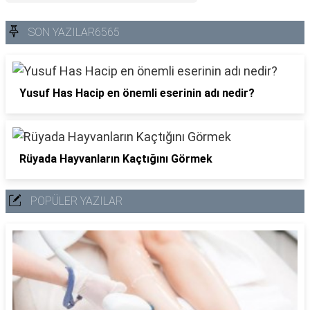
SON YAZILAR6565
Yusuf Has Hacip en önemli eserinin adı nedir?
Rüyada Hayvanların Kaçtığını Görmek
POPÜLER YAZILAR