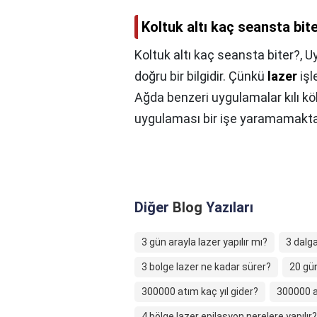
Koltuk altı kaç seansta bit
Koltuk altı kaç seansta biter?,
U
doğru bir bilgidir. Çünkü
lazer
işl
Ağda benzeri uygulamalar kılı kök
uygulaması bir işe yaramamakta
Diğer
Blog
Yazıları
3 gün arayla lazer yapılır mı?
3 dalg
3 bolge lazer ne kadar sürer?
20 gün
300000 atım kaç yıl gider?
300000 a
4 bölge lazer epilasyon nerelere yapılır?