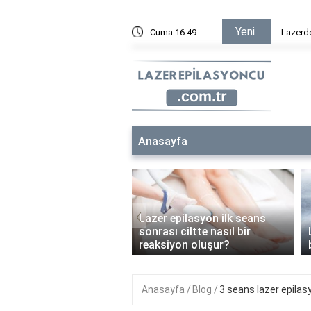
Yeni
sta geçer?
Cuma 16:49
Lazerd
Anasayfa
‹
Lazer epilasyon ilk seans
 epilasyon çocuklara
sonrası ciltte nasıl bir
anabilir mi?
reaksiyon oluşur?
Anasayfa
Blog
3 seans lazer epilasy