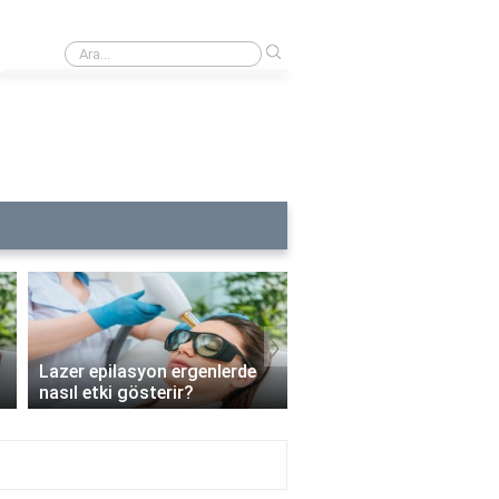
›
Lazer epilasyon alerjisine ne iyi gelir?
›
Lazer epilasyon ergenlerde
Lazer epilasyon enfeks
nasıl etki gösterir?
riskini artırır mı?