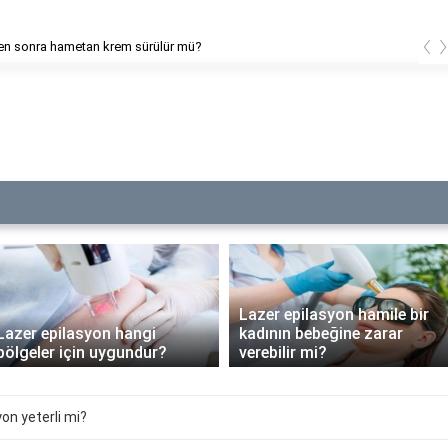
‹
en sonra hametan krem sürülür mü?
Lazer epilasyon hamile bir
Lazer epilasyon hangi
kadının bebeğine zarar
bölgeler için uygundur?
verebilir mi?
on yeterli mi?