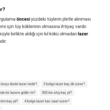
er?
ygulama
öncesi
yüzdeki tüylerin jiletle alınması
emi için tüy köklerinin olmasına ihtiyaç vardır.
üyle birlikte aldığı için kıl kökü olmadan
lazer
dır.
a boyu diode lazer nedir?
3 bölge lazer kaç dk sürer?
de bir lazere gidilir mi?
300 bin atış kaç yıl?
tım kaç yıl?
4 bolge lazer kac saat sürer?