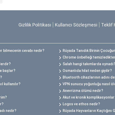
Gizlilik Politikası
Kullanıcı Sözleşmesi
Teklif 
r bilmecenin cevabı nedir?
Rüyada Tanıdık Birinin Çocuğ
Chrome önbelleği temizledikten
lerdir?
Salah hangi takımlarda oynadı
e başlar?
Osmanlıda hilat neden giyilir?
r?
Bluetooth cihazlarının adını de
l kullanılır?
VPN sunucu yoğunluğu nasıl öl
Anevrizma ölümü nedir?
irim?
Akut ve kronik komplikasyonlar
ır?
Logos ve ethos nedir?
adı nedir?
Rüyada Hayvanların Kaçtığını