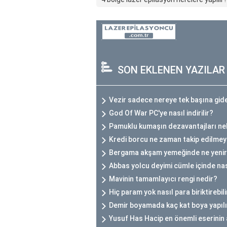
SON EKLENEN YAZILAR
Vezir sadece nereye tek başına gide
God Of War PC'ye nasıl indirilir?
Pamuklu kumaşın dezavantajları ne
Kredi borcu ne zaman takip edilmey
Bergama akşam yemeğinde ne yeni
Abbas yolcu deyimi cümle içinde nası
Mavinin tamamlayıcı rengi nedir?
Hiç param yok nasıl para biriktirebil
Demir boyamada kaç kat boya yapıl
Yusuf Has Hacip en önemli eserinin 