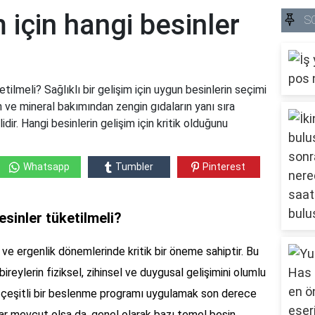
m için hangi besinler
S
etilmeli? Sağlıklı bir gelişim için uygun besinlerin seçimi
n ve mineral bakımından zengin gıdaların yanı sıra
dir. Hangi besinlerin gelişim için kritik olduğunu
Whatsapp
Tumbler
Pinterest
besinler tüketilmeli?
k ve ergenlik dönemlerinde kritik bir öneme sahiptir. Bu
reylerin fiziksel, zihinsel ve duygusal gelişimini olumlu
e çeşitli bir beslenme programı uygulamak son derece
açlar mevcut olsa da, genel olarak bazı temel besin