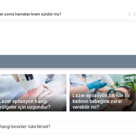
‹
en sonra hametan krem sürülür mü?
Lazer epilasyon hamile bir
Lazer epilasyon hangi
kadının bebeğine zarar
bölgeler için uygundur?
verebilir mi?
n hangi besinler tüketilmeli?