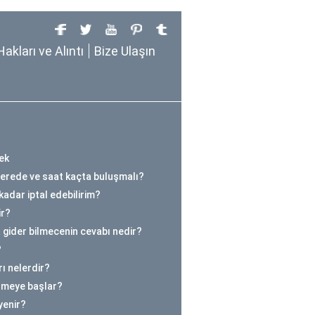
Hakları ve Alıntı
Bize Ulaşın
ek
nerede ve saat kaçta buluşmalı?
kadar iptal edebilirim?
ir?
 gider bilmecenin cevabı nedir?
?
ı nelerdir?
ilmeye başlar?
yenir?