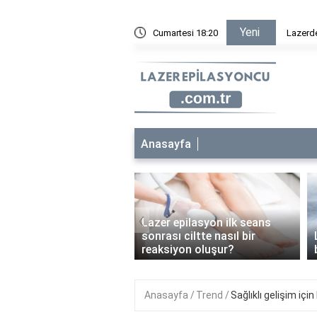
Yeni
sta geçer?
Cumartesi 18:20
Lazerd
Anasayfa
‹
Lazer epilasyon ilk seans
 epilasyon çocuklara
sonrası ciltte nasıl bir
anabilir mi?
reaksiyon oluşur?
Anasayfa
Trend
Sağlıklı gelişim içi