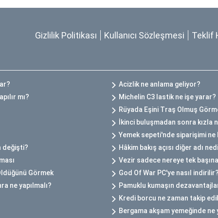
Gizlilik Politikası
Kullanıcı Sözleşmesi
Teklif 
Var?
Acizlik ne anlama geliyor?
apılır mı?
Michelin C3 lastik ne işe yarar?
Rüyada Eşini Traş Olmuş Görm
İkinci buluşmadan sonra kızla 
Yemek sepeti'nde siparişimi ne 
 değişti?
Hâkim bakış açısı diğer adı ned
kması
Vezir sadece nereye tek başına
 Öldüğünü Görmek
God Of War PC'ye nasıl indirilir
ra ne yapılmalı?
Pamuklu kumaşın dezavantajlar
Kredi borcu ne zaman takip ed
Bergama akşam yemeğinde ne 