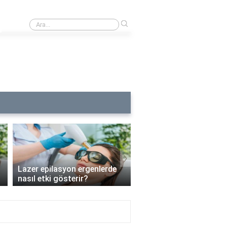
›
Lazer epilasyon alerjisine ne iyi gelir?
›
Lazer epilasyon ergenlerde
Lazer epilasyon enfeks
nasıl etki gösterir?
riskini artırır mı?