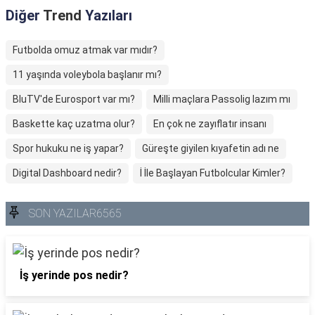
Diğer
Trend
Yazıları
Futbolda omuz atmak var mıdır?
11 yaşında voleybola başlanır mı?
BluTV'de Eurosport var mı?
Milli maçlara Passolig lazım mı
Baskette kaç uzatma olur?
En çok ne zayıflatır insanı
Spor hukuku ne iş yapar?
Güreşte giyilen kıyafetin adı ne
Digital Dashboard nedir?
İ İle Başlayan Futbolcular Kimler?
SON YAZILAR6565
İş yerinde pos nedir?