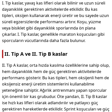
I. Tip kaslar, yavaş kas lifleri olarak bilinir ve uzun süreli
dayanıklılık gerektiren aktivitelerde etkilidir. Bu kas
tipleri, oksijen kullanarak enerji üretir ve bu sayede uzun
süreli egzersizlerde performansı artırır. Koşu, yüzme
veya bisiklet gibi dayanıklılık sporlarında ön plana
çıkarlar. I. Tip kaslar, genellikle maraton koşucuları gibi
sporcuların vücutlarında daha fazla bulunur.
II. Tip A ve II. Tip B kaslar
II. Tip A kaslar, orta hızda kasılma özelliklerine sahip olup,
hem dayanıklılık hem de güç gerektiren aktivitelerde
performans gösterir. Bu kas tipleri, hem oksijenli hem de
oksijensiz enerji üretim sistemlerini kullanabilme
yeteneğine sahiptir. Ağırlık antrenmanı yapan sporcular
için önemli bir kas grubudur. Öte yandan, II. Tip B kaslar
ise hızlı kas lifleri olarak adlandırılır ve patlayıcı güç
gerektiren hareketlerde etkilidir. Sprint koşucuları ve güç