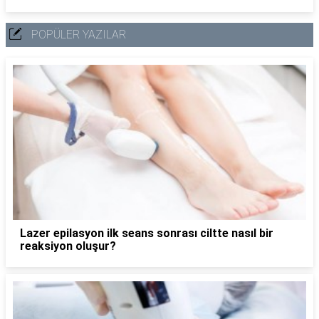
POPÜLER YAZILAR
Lazer epilasyon ilk seans sonrası ciltte nasıl bir
reaksiyon oluşur?