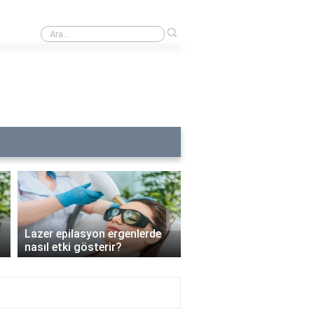
›
Lazer epilasyon alerjisine ne iyi gelir?
›
Lazer epilasyon ergenlerde
Lazer epilasyon enfeks
nasıl etki gösterir?
riskini artırır mı?