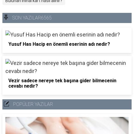
Bulunan ininal kart nasıl alınır?
SON YAZILAR6565
Yusuf Has Hacip en önemli eserinin adı nedir?
Vezir sadece nereye tek başına gider bilmecenin
cevabı nedir?
POPÜLER YAZILAR