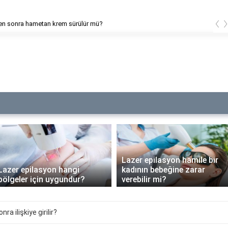
‹
en sonra hametan krem sürülür mü?
Lazer epilasyon hamile bir
Lazer epilasyon hangi
kadının bebeğine zarar
bölgeler için uygundur?
verebilir mi?
a ilişkiye girilir?