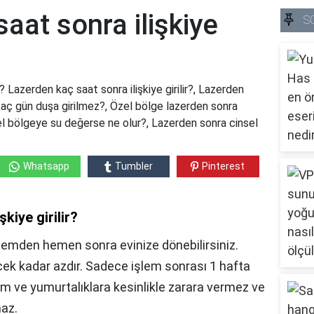
aat sonra ilişkiye
S
r? Lazerden kaç saat sonra ilişkiye girilir?, Lazerden
aç gün duşa girilmez?, Özel bölge lazerden sonra
el bölgeye su değerse ne olur?, Lazerden sonra cinsel
Whatsapp
Tumbler
Pinterest
kiye girilir?
lemden hemen sonra evinize dönebilirsiniz.
ek kadar azdır. Sadece işlem sonrası 1 hafta
ahim ve yumurtalıklara kesinlikle zarara vermez ve
maz.