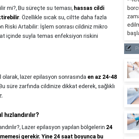
lir mi?,
Bu süreçte su teması,
hassas cildi
tirebilir
. Özellikle sıcak su, ciltte daha fazla
 Riski Artabilir: İşlem sonrası cildiniz mikro
at içinde suyla temas enfeksiyon riskini
P
 olarak, lazer epilasyon sonrasında
en az 24-48
 Bu süre zarfında cildinize dikkat ederek, sağlıklı
z.
 hızlandırılır?
ndırılır?,
Lazer epilasyon yapılan bölgelerin
24
lmemesi gerekir.
Yine 24 saat boyunca bu