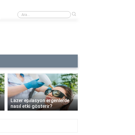
›
Lazer epilasyon alerjisine ne iyi gelir?
›
Lazer epilasyon ergenlerde
Lazer epilasyon enfeks
nasıl etki gösterir?
riskini artırır mı?