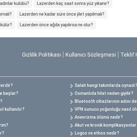
adınlar kulübü?
Lazerden kaç saat sonra yüz yıkanır?
pmalı?
Lazerden ne kadar süre önce jilet yapılmalı?
külür?
Lazerden önce ağda yapılırsa ne olur?
Gizlilik Politikası
Kullanıcı Sözleşmesi
Teklif 
lerdir?
Salah hangi takımlarda oynadı
e başlar?
Osmanlıda hilat neden giyilir?
r?
Bluetooth cihazlarının adını de
l kullanılır?
VPN sunucu yoğunluğu nasıl öl
Anevrizma ölümü nedir?
irim?
Akut ve kronik komplikasyonlar
ır?
Logos ve ethos nedir?