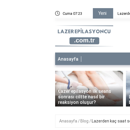
Yeni
sta geçer?
Cuma 07:23
Lazerd
Anasayfa
‹
Lazer epilasyon ilk seans
 epilasyon çocuklara
sonrası ciltte nasıl bir
anabilir mi?
reaksiyon oluşur?
Anasayfa
Blog
Lazerden kaç saat sonr