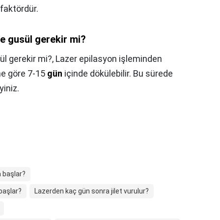
faktördür.
se gusül gerekir mi?
ül gerekir mi?,
Lazer epilasyon işleminden
ine göre 7-15
gün
içinde dökülebilir. Bu sürede
iniz.
 başlar?
başlar?
Lazerden kaç gün sonra jilet vurulur?