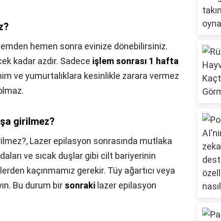
z?
lemden hemen sonra evinize dönebilirsiniz.
cek kadar azdır. Sadece
işlem sonrası 1 hafta
ahim ve yumurtalıklara kesinlikle zarara vermez
olmaz.
şa girilmez?
rilmez?,
Lazer epilasyon sonrasında mutlaka
aları ve sıcak duşlar gibi cilt bariyerinin
mlerden kaçınmamız gerekir. Tüy ağartıcı veya
yın. Bu durum bir
sonraki
lazer epilasyon