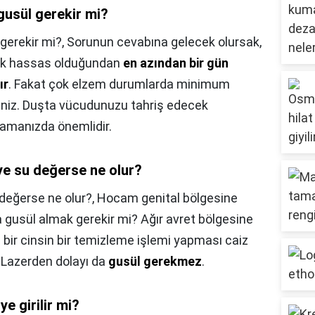
gusül gerekir mi?
gerekir mi?,
Sorunun cevabına gelecek olursak,
çok hassas olduğundan
en azından bir gün
ır
. Fakat çok elzem durumlarda minimum
siniz. Duşta vücudunuzu tahriş edecek
amanızda önemlidir.
ye su değerse ne olur?
değerse ne olur?,
Hocam genital bölgesine
a gusül almak gerekir mi? Ağır avret bölgesine
 bir cinsin bir temizleme işlemi yapması caiz
. Lazerden dolayı da
gusül gerekmez
.
ye girilir mi?